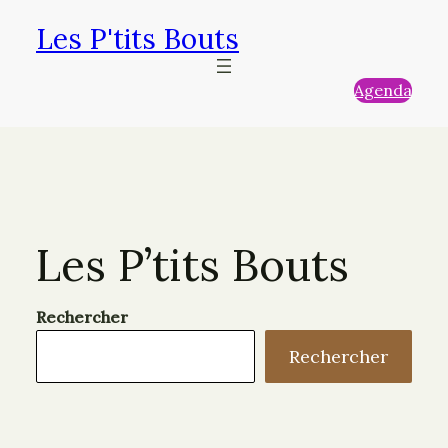
Aller
Les P'tits Bouts
au
contenu
Agenda
Les P’tits Bouts
Rechercher
Rechercher