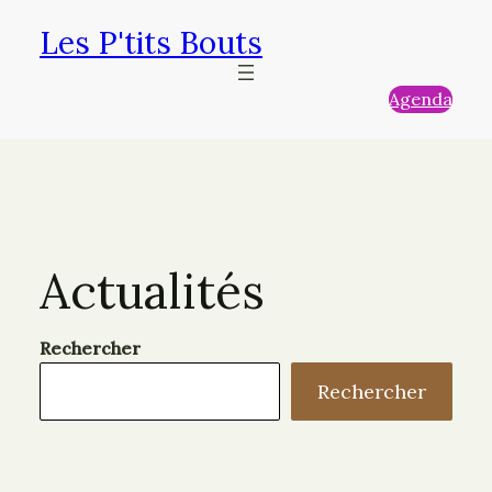
Aller
Les P'tits Bouts
au
contenu
Agenda
Actualités
Rechercher
Rechercher