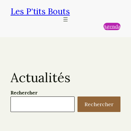
Aller
Les P'tits Bouts
au
contenu
Agenda
Actualités
Rechercher
Rechercher