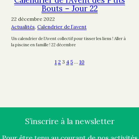
Calendrier de l’Avent des P’tits
Bouts – Jour 22
22 décembre 2022
Actualités
, 
Calendrier de l’avent
Un calendrier de l’Avent collectif pour tisser les liens ! Aller à
la piscine en famille ! 22 décembre
1
2
3
4
5
…
10
S’inscrire à la newsletter
Pour être tenu au courant de nos activités